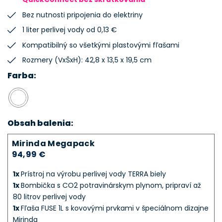
Bez nutnosti pripojenia do elektriny
1 liter perlivej vody od 0,13 €
Kompatibilný so všetkými plastovými fľašami
Rozmery (VxŠxH): 42,8 x 13,5 x 19,5 cm
Farba:
Obsah balenia:
Mirinda Megapack
94,99 €
1x
Prístroj na výrobu perlivej vody TERRA biely
1x
Bombička s CO2 potravinárskym plynom, pripraví až
80 litrov perlivej vody
1x
Fľaša FUSE 1L s kovovými prvkami v špeciálnom dizajne
Mirinda