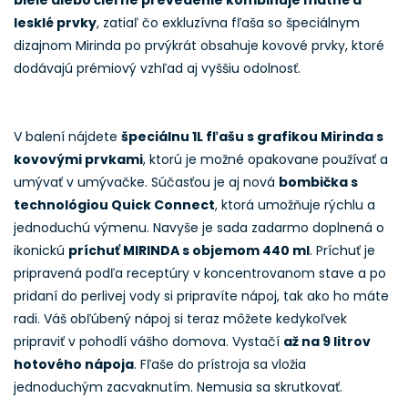
biele alebo čierne prevedenie kombinuje matné a
lesklé prvky
, zatiaľ čo exkluzívna fľaša so špeciálnym
dizajnom Mirinda po prvýkrát obsahuje kovové prvky, ktoré
dodávajú prémiový vzhľad aj vyššiu odolnosť.
V balení nájdete
špeciálnu 1L fľašu s grafikou Mirinda s
kovovými prvkami
, ktorú je možné opakovane používať a
umývať v umývačke. Súčasťou je aj nová
bombička s
technológiou Quick Connect
, ktorá umožňuje rýchlu a
jednoduchú výmenu. Navyše je sada zadarmo doplnená o
ikonickú
príchuť MIRINDA s objemom 440 ml
. Príchuť je
pripravená podľa receptúry v koncentrovanom stave a po
pridaní do perlivej vody si pripravíte nápoj, tak ako ho máte
radi. Váš obľúbený nápoj si teraz môžete kedykoľvek
pripraviť v pohodlí vášho domova. Vystačí
až na 9 litrov
hotového nápoja
. Fľaše do prístroja sa vložia
jednoduchým zacvaknutím. Nemusia sa skrutkovať.