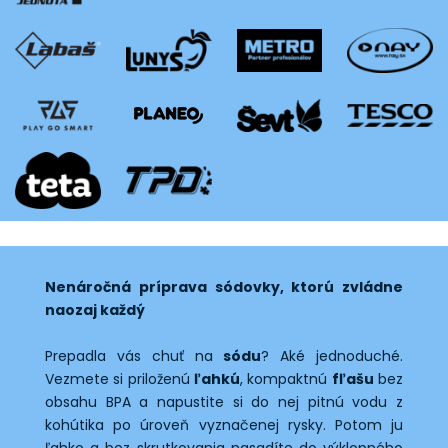
Nenáročná príprava sódovky, ktorú zvládne
naozaj každý
Prepadla vás chuť na
sódu
? Aké jednoduché.
Vezmete si priloženú
ľahkú
, kompaktnú
fľašu
bez
obsahu BPA a napustite si do nej pitnú vodu z
kohútika po úroveň vyznačenej rysky. Potom ju
ľahko a bez skrutkovania nasadíte do výklopného