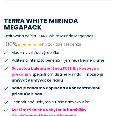
TERRA WHITE MIRINDA
MEGAPACK
Limitovaná edícia TERRA White Mirinda Megapack
100%
na základe 1 recenzií
Moderný vzhľad výrobníka
Voliteľná intenzita perlenia – jemne, stredne a silne
Súčasťou balenia je fľaša FUSE 1L s kovovými
prvkami
v špeciálnom dizajne Mirinda -
možno ju
umývať v umývačke riadu
Sada je zadarmo doplnená o koncentrovanú
príchuť Mirinda
Jednoduché uchytenie fľaše nacvaknutím
Systém rýchleho uchytenia bombičky
QuickConnect bez skrutkovania