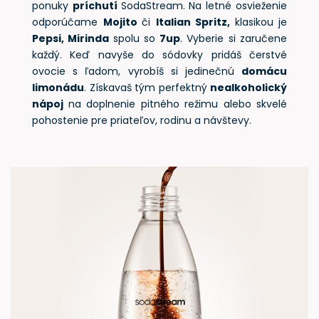
ponuky
príchutí
SodaStream. Na letné osvieženie
odporúčame
Mojito
či
Italian Spritz,
klasikou je
Pepsi, Mirinda
spolu so
7up
. Vyberie si zaručene
každý. Keď navyše do sódovky pridáš čerstvé
ovocie s ľadom, vyrobíš si jedinečnú
domácu
limonádu
. Získavaš tým perfektný
nealkoholický
nápoj
na doplnenie pitného režimu alebo skvelé
pohostenie pre priateľov, rodinu a návštevy.