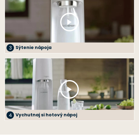
3
Sýtenie nápoja
4
Vychutnaj si hotový nápoj