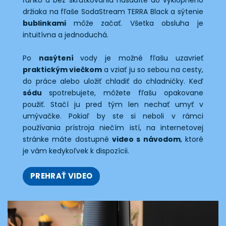
držiaka na fľaše SodaStream TERRA Black a sýtenie
bublinkami
môže začať. Všetka obsluha je
intuitívna a jednoduchá.
Po
nasýtení
vody je možné fľašu uzavrieť
praktickým viečkom
a vziať ju so sebou na cesty,
do práce alebo uložiť chladiť do chladničky. Keď
sódu
spotrebujete, môžete fľašu opakovane
použiť. Stačí ju pred tým len nechať umyť v
umývačke. Pokiaľ by ste si neboli v rámci
používania prístroja niečím istí, na internetovej
stránke máte dostupné
video s návodom
, ktoré
je vám kedykoľvek k dispozícii.
PREHRAŤ VIDEO