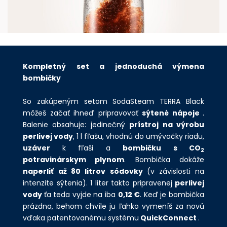
Kompletný set a jednoduchá výmena
bombičky
So zakúpeným setom SodaSteam TERRA Black
môžeš začať ihneď pripravovať
sýtené nápoje
.
Balenie obsahuje: jedinečný
prístroj na výrobu
perlivej vody
, 1 l fľašu, vhodnú do umývačky riadu,
uzáver
k fľaši a
bombičku s
CO
2
potravinárskym plynom
. Bombička dokáže
naperliť
až 80 litrov
sódovky
(v závislosti na
intenzite sýtenia). 1 liter takto pripravenej
perlivej
vody
ťa teda vyjde na iba
0,12 €
. Keď je bombička
prázdna, behom chvíle ju ľahko vymeníš za novú
vďaka patentovanému systému
QuickConnect
.