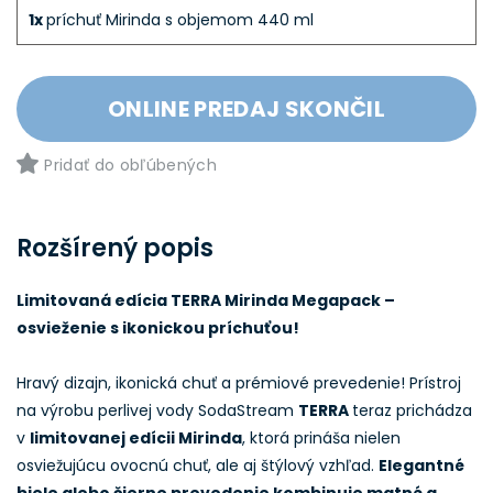
1x
príchuť Mirinda s objemom 440 ml
ONLINE PREDAJ SKONČIL
Pridať do obľúbených
Rozšírený popis
Limitovaná edícia TERRA Mirinda Megapack –
osvieženie s ikonickou príchuťou!
Hravý dizajn, ikonická chuť a prémiové prevedenie! Prístroj
na výrobu perlivej vody SodaStream
TERRA
teraz prichádza
v
limitovanej edícii Mirinda
, ktorá prináša nielen
osviežujúcu ovocnú chuť, ale aj štýlový vzhľad.
Elegantné