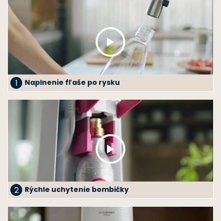
1
Naplnenie fľaše po rysku
2
Rýchle uchytenie bombičky