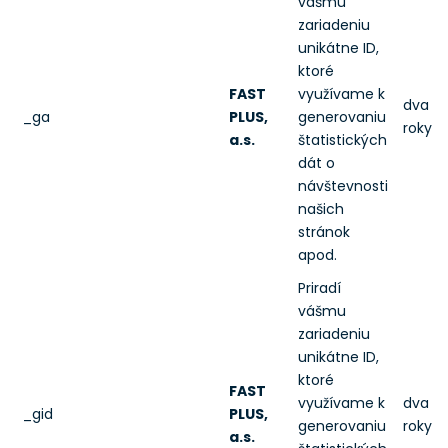
vášmu
zariadeniu
unikátne ID,
ktoré
FAST
využívame k
dva
_ga
PLUS,
generovaniu
roky
a.s.
štatistických
dát o
návštevnosti
našich
stránok
apod.
Priradí
vášmu
zariadeniu
unikátne ID,
ktoré
FAST
využívame k
dva
_gid
PLUS,
generovaniu
roky
a.s.