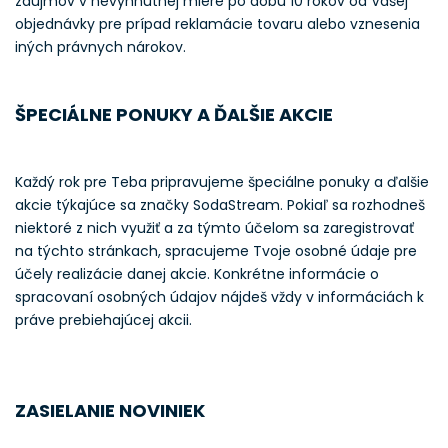
záujmov v nevyhnutnej miere po dobu 10 rokov od Vašej
objednávky pre prípad reklamácie tovaru alebo vznesenia
iných právnych nárokov.
ŠPECIÁLNE PONUKY A ĎALŠIE AKCIE
Každý rok pre Teba pripravujeme špeciálne ponuky a ďalšie
akcie týkajúce sa značky SodaStream. Pokiaľ sa rozhodneš
niektoré z nich využiť a za týmto účelom sa zaregistrovať
na týchto stránkach, spracujeme Tvoje osobné údaje pre
účely realizácie danej akcie. Konkrétne informácie o
spracovaní osobných údajov nájdeš vždy v informáciách k
práve prebiehajúcej akcii.
ZASIELANIE NOVINIEK