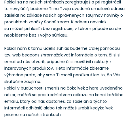
Pokiaľ sa na našich stránkach zaregistruješ a pri registrácii
to nevylúčiš, budeme Ti na Tvoju uvedenú emailovú adresu
zasielať na základe našich oprávnených záujmov novinky o
produktoch značky SodaStream. K odberu noviniek
sa môžeš prihlásiť i bez registrácie, v takom prípade sa ale
neobídeme bez Tvojho súhlasu.
Pokiaľ nám k tomu udelíš súhlas budeme ďalej pomocou
tzv. web beacons zhromažďovať informácie o tom, či si si
email od nás otvorili, prípadne či si navštívil niektorý z
inzerovaných produktov. Tieto informácie zbierame
výhradne preto, aby sme Ti mohli ponúknuť len to, čo Vás
skutočne zaujíma.
Pokiaľ v budúcnosti zmeníš na čokoľvek z hore uvedeného
názor, môžeš sa prostredníctvom odkazu na konci každého
emailu, ktorý od nás dostaneš, zo zasielania týchto
informácii odhlásiť, alebo tak môžeš urobiť kedykoľvek
priamo na našich stránkach.