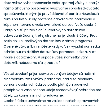
dotazníkov, vyhodnocovanie vašej spätnej väzby a analýz
nášho trhového postavenia využívame sprostredkovateľa
spracúvania, ktorým je prevádzkovateľ portálu Heureka.sk
tomu na tieto účely môžeme odovzdávať informácie o
kúpenom tovare a vašu e-mailovú adresu. Vaše osobné
údaje nie sú pri zasielaní e-mailových dotazníkov
odovzdané žiadnej tretej strane na jej vlastné účely. Proti
zasielaniu e-mailových dotazníkov v rámci programu
Overené zákazníkmi môžete kedykoľvek vyjadriť námietku
odmietnutím ďalších dotazníkov pomocou odkazu v e-
maile s dotazníkom. V prípade vašej námietky vám
dotazník nebudeme ďalej zasielať.
Všetci uvedení príjemcovia osobných údajov sú našimi
dlhoročnými zmluvnými partnermi, riadia sa zásadami
ochrany osobných údajov podľa platných právnych
predpisov a Vaše osobné údaje spracovávajú výhradne pre
účely, za ktorými im ich predávame.
Osobné údaje uchováme na základe našich oprávnených