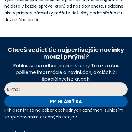
nájdete v každej správe, ktorú od nás dostanete. Podobne
ako v prípade námietky môžete tiež vždy podať sťažnosť u
dozorného úradu.
Chceš vedieť tie najperlivejšie novinky
medzi prvými?
Prihlás sa na odber noviniek a my Ti raz za čas
pošleme informácie o novinkách, akciách či
špeciálnych zľavách.
PRIHLÁSIŤ SA
Prihlásením sa na odber obchodných oznámení súhlasím
so
spracovaním osobných údajov
.