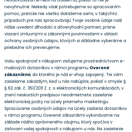
neodovzdávame nikomu ďalšiemu, pokiaľ to nie je
nevyhnutné. Niekedy však potrebujeme so spracovaním
pomoc, pretože nie všetko dokážeme sami, v takýchto
prípadoch pre nás spracovávajú Tvoje osobné údaje naši
nižšie uvedení dlhodobí a dôveryhodní partneri, prísne
viazaní zmluvnými a zákonnými povinnosťami v oblasti
ochrany osobných údajov, ktorých si dôkladne vyberáme a
priebežne ich preverujeme.
Vašu spokojnosť s nákupom zisťujeme prostredníctvom e-
mailových dotazníkov v rámci programu
Overené
zákazníkmi
, do ktorého je náš e-shop zapojený. Tie vám
zasielame zakaždým, keď u nás nakúpite, pokiaľ v zmysle §
§ 62 zák. č. 351/2011 Z. z. o elektronických komunikáciách, v
znení neskorších predpisov neodmietnete zasielanie
elektronickej pošty na účely priameho marketingu.
Spracúvanie osobných údajov na účely zaslania dotazníkov
v rámci programu Overené zákazníkmi vykonávame na
základe nášho oprávneného záujmu, ktorý spočíva v
zisťovaní vašej spokojnosti s nákupom u nás. Na zasielanie