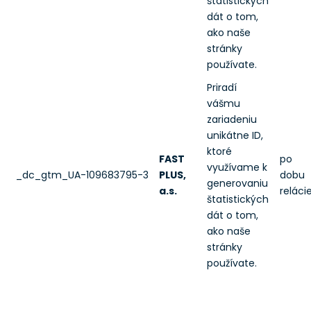
štatistických
dát o tom,
ako naše
stránky
používate.
Priradí
vášmu
zariadeniu
unikátne ID,
ktoré
FAST
po
využívame k
_dc_gtm_UA-109683795-3
PLUS,
dobu
generovaniu
a.s.
reláci
štatistických
dát o tom,
ako naše
stránky
používate.