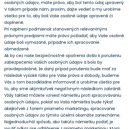
osobných údajov, máte právo, aby bol tento údaj upravený.
V takom prípade nám, prosím, dajte vedieť a my urobíme
všetko pre to, aby boli Vaše osobné údaje opravené či
doplnené.
Pri naplnení podmienok stanovených relevantnými
právnymi predpismi máte právo požiadať, aby Vaše osobné
údaje boli vymazané, prípadne ich spracovanie
obmedzené.
Ak by cez naše bezpečnostné opatrenia došlo k porušeniu
zabezpečenia Vašich osobných údajov a bolo by
pravdepodobné, že daný prípad porušenia bude mať za
následok vysoké riziko pre Vaše práva a slobody, budeme
Vás o tom bezodkladne informovať a urobíme všetko pre
to, aby sme akýmkoľvek negatívnym následkom zabránili.
Vždy taktiež môžete vzniesť námietku proti spracovávaniu
osobných údajov, pokiaľ sa Vaša námietka bude týkať
akejkoľvek z foriem priameho marketingu, spracovanie
osobných údajov za týmito účelmi okamžite zanecháme.
Najjednoduchší spôsob, ako takúto námietku podať, je
využiť odkaz pre odhlásenie z priameho marketingu, ktorý