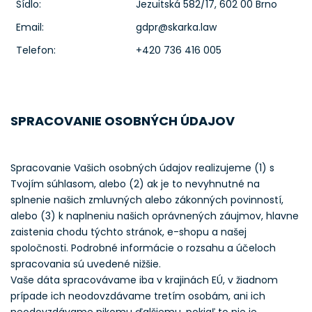
Sídlo:
Jezuitská 582/17, 602 00 Brno
Email:
gdpr@skarka.law
Telefon:
+420 736 416 005
SPRACOVANIE OSOBNÝCH ÚDAJOV
Spracovanie Vašich osobných údajov realizujeme (1) s
Tvojím súhlasom, alebo (2) ak je to nevyhnutné na
splnenie našich zmluvných alebo zákonných povinností,
alebo (3) k naplneniu našich oprávnených záujmov, hlavne
zaistenia chodu týchto stránok, e-shopu a našej
spoločnosti. Podrobné informácie o rozsahu a účeloch
spracovania sú uvedené nižšie.
Vaše dáta spracovávame iba v krajinách EÚ, v žiadnom
prípade ich neodovzdávame tretím osobám, ani ich