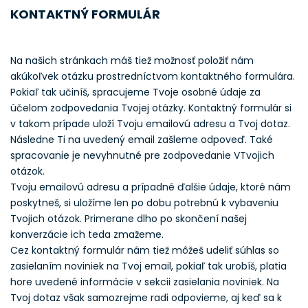
KONTAKTNÝ FORMULÁR
Na našich stránkach máš tiež možnosť položiť nám
akúkoľvek otázku prostredníctvom kontaktného formulára.
Pokiaľ tak učiníš, spracujeme Tvoje osobné údaje za
účelom zodpovedania Tvojej otázky. Kontaktný formulár si
v takom prípade uloží Tvoju emailovú adresu a Tvoj dotaz.
Následne Ti na uvedený email zašleme odpoveď. Také
spracovanie je nevyhnutné pre zodpovedanie VTvojich
otázok.
Tvoju emailovú adresu a prípadné ďalšie údaje, ktoré nám
poskytneš, si uložíme len po dobu potrebnú k vybaveniu
Tvojich otázok. Primerane dlho po skončení našej
konverzácie ich teda zmažeme.
Cez kontaktný formulár nám tiež môžeš udeliť súhlas so
zasielaním noviniek na Tvoj email, pokiaľ tak urobíš, platia
hore uvedené informácie v sekcii zasielania noviniek. Na
Tvoj dotaz však samozrejme radi odpovieme, aj keď sa k