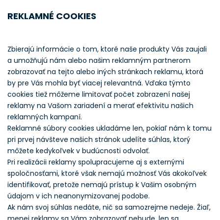
REKLAMNÉ COOKIES
Zbierajú informácie o tom, ktoré naše produkty Vás zaujali
a umožňujú nám alebo našim reklamným partnerom
zobrazovať na tejto alebo iných stránkach reklamu, ktorá
by pre Vás mohla byť viacej relevantná. Vďaka týmto
cookies tiež môžeme limitovať počet zobrazení našej
reklamy na Vašom zariadení a merať efektivitu našich
reklamných kampaní.
Reklamné súbory cookies ukladáme len, pokiaľ nám k tomu
pri prvej návšteve našich stránok udelíte súhlas, ktorý
môžete kedykoľvek v budúcnosti odvolať.
Pri realizácii reklamy spolupracujeme aj s externými
spoločnosťami, ktoré však nemajú možnosť Vás akokoľvek
identifikovať, pretože nemajú prístup k Vašim osobným
údajom v ich neanonymizovanej podobe.
Ak nám svoj súhlas nedáte, nič sa samozrejme nedeje. Žiaľ,
menej reklamy sa Vám zobrazovať nebude, len sa