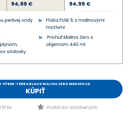
94,99 €
94,99 €
u perlivej vody
Fľaša FUSE 1L s malinovými
1×
motívmi
2
Príchuť Malina Zero s
1×
 plynom,
objemom 440 ml
trov sódovky
 VÝBER: TERRA BLACK MALINA ZERO MEGAPACK
KÚPIŤ
10 ks
Pridať do obľúbených