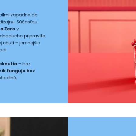
tailmi zapadne do
dizajnu. Súčasťou
na Zero
v
ednoducho pripravíte
j chuti – jemnejšie
adi.
aknutia
– bez
ík funguje bez
pohodlné.