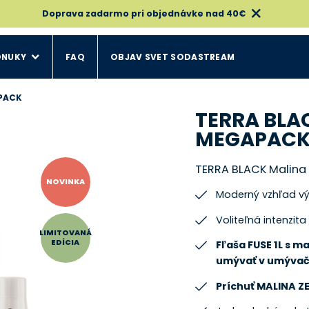
Doprava zadarmo pri objednávke nad 40€
ONUKY
FAQ
OBJAV SVET SODASTREAM
APACK
TERRA BLA
MEGAPAC
TERRA BLACK Malina
NOVINKA
Moderný vzhľad výr
Voliteľná intenzita
LIMITOVANÁ
EDÍCIA
Fľaša FUSE 1L s m
umývať v umývač
Príchuť MALINA Z