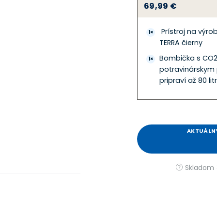
69,99 €
Prístroj na výrob
1×
TERRA čierny
Bombička s CO
1×
potravinárskym
pripraví až 80 li
AKTUÁLNY
Skladom >