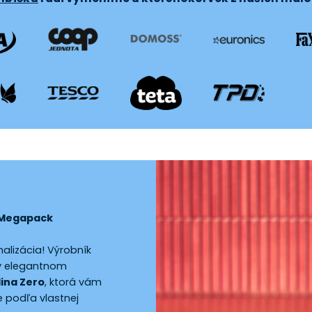
 Megapack
alizácia! Výrobník
 v elegantnom
lina Zero
, ktorá vám
e podľa vlastnej