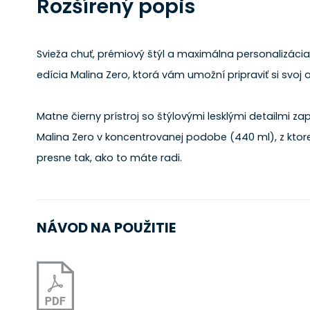
Rozšírený popis
Svieža chuť, prémiový štýl a maximálna personalizáci
edícia Malina Zero, ktorá vám umožní pripraviť si svo
Matne čierny prístroj so štýlovými lesklými detailmi za
Malina Zero v koncentrovanej podobe (440 ml), z ktorej
presne tak, ako to máte radi.
NÁVOD NA POUŽITIE