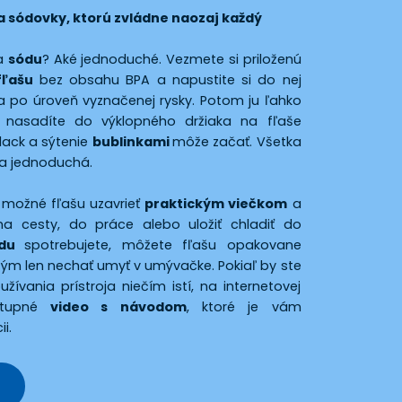
 sódovky, ktorú zvládne naozaj každý
na
sódu
? Aké jednoduché. Vezmete si priloženú
fľašu
bez obsahu BPA a napustite si do nej
ka po úroveň vyznačenej rysky. Potom ju ľahko
 nasadíte do výklopného držiaka na fľaše
ack a sýtenie
bublinkami
môže začať. Všetka
a a jednoduchá.
 možné fľašu uzavrieť
praktickým viečkom
a
na cesty, do práce alebo uložiť chladiť do
ódu
spotrebujete, môžete fľašu opakovane
d tým len nechať umyť v umývačke. Pokiaľ by ste
užívania prístroja niečím istí, na internetovej
stupné
video s návodom
, ktoré je vám
i.
O