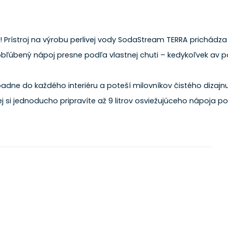
a! Prístroj na výrobu perlivej vody SodaStream TERRA prichád
j obľúbený nápoj presne podľa vlastnej chuti – kedykoľvek av
padne do každého interiéru a poteší milovníkov čistého dizajnu
 si jednoducho pripravíte až 9 litrov osviežujúceho nápoja pod