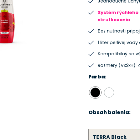
Jednoduché uchyt
Systém rýchleho
skrutkovania
Bez nutnosti pripoj
1 liter perlivej vody
Kompatibilný so v
Rozmery (VxŠxH): 42
Farba:
Obsah balenia:
TERRA Black