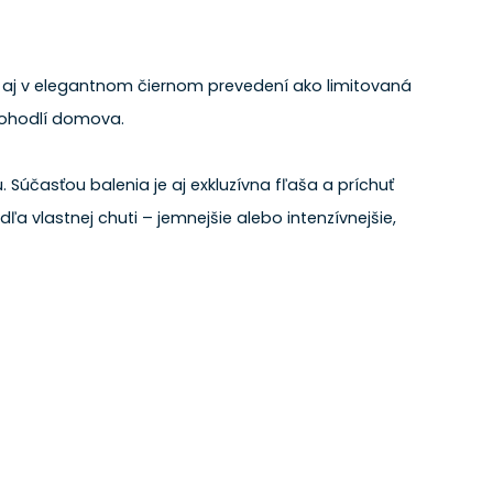
za aj v elegantnom čiernom prevedení ako limitovaná
 pohodlí domova.
. Súčasťou balenia je aj exkluzívna fľaša a príchuť
ľa vlastnej chuti – jemnejšie alebo intenzívnejšie,