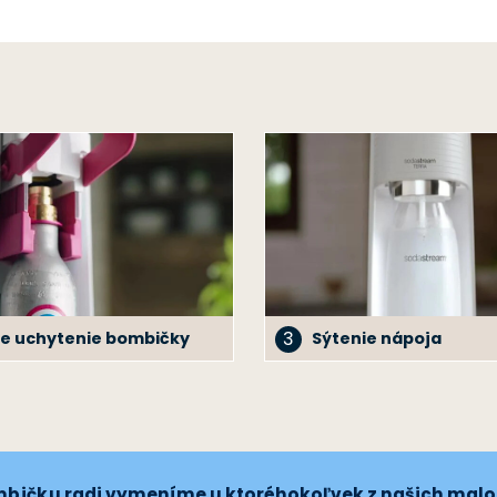
3
le uchytenie bombičky
Sýtenie nápoja
mbičku
radi vymeníme u ktoréhokoľvek z našich mal