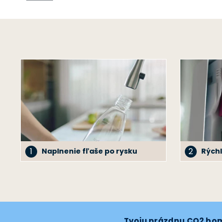
1
2
Naplnenie fľaše po rysku
Rých
Tvoju
prázdnu CO2 bo