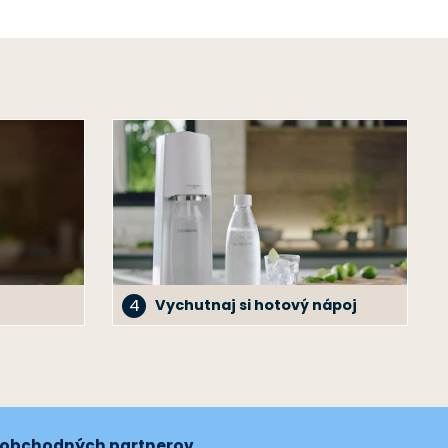
4
Vychutnaj si hotový nápoj
oobchodných partnerov.