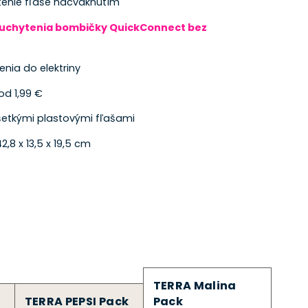
enie fľaše nacvaknutím
 uchytenia bombičky QuickConnect bez
enia do elektriny
 od 1,99 €
šetkými plastovými fľašami
,8 x 13,5 x 19,5 cm
TERRA Malina
TERRA PEPSI Pack
Pack