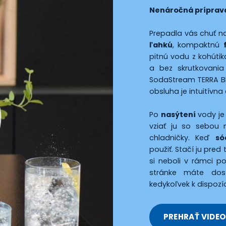
Nenáročná príprava
Prepadla vás chuť 
ľahkú
, kompaktnú
pitnú vodu z kohúti
a bez skrutkovania
SodaStream TERRA Bl
obsluha je intuitívn
Po
nasýtení
vody je
vziať ju so sebou 
chladničky. Keď
s
použiť. Stačí ju pre
si neboli v rámci po
stránke máte do
kedykoľvek k dispozíci
PREHRAŤ VIDE