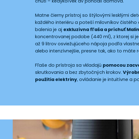
chuti – kedykoľvek av pohodlí domova.
Matne čierny prístroj so štýlovými lesklými de
každého interiéru a poteší milovníkov čistého 
balenia je aj
exkluzívna fľaša a príchuť Mali
koncentrovanej podobe (440 ml), z ktorej si j
až 9 litrov osviežujúceho nápoja podľa vlastne
alebo intenzívnejšie, presne tak, ako to máte r
Fľaše do prístroja sa vkladajú
pomocou zacv
skrutkovania a bez zbytočných krokov.
Výrobn
použitia elektriny
, ovládanie je intuitívne a 