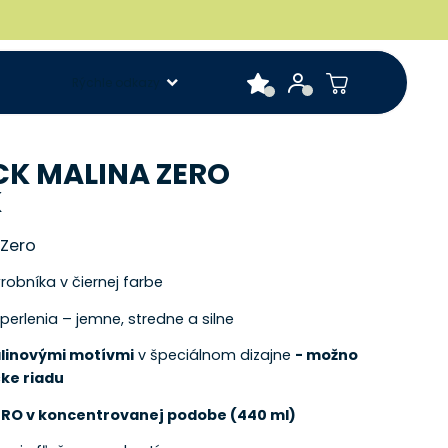
Rýchle odkazy
CK MALINA ZERO
K
 Zero
obníka v čiernej farbe
 perlenia – jemne, stredne a silne
alinovými motívmi
v špeciálnom dizajne
- možno
ke riadu
ERO v koncentrovanej podobe (440 ml)