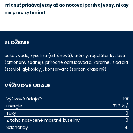
Príchuť pridávaj vždy až do hotovej perlivej vody, nikdy
nie pred sýtením!
ZLOŽENIE
cukor, voda, kyselina (citrónová), arómy, regulátor kyslosti
(citronany sodnej), prírodné ochucovadlá, karamel, sladidlá
(steviol-glykosidy), konzervant (sorban draselný)
VÝŽIVOVÉ ÚDAJE
Výživové údaje*:
100m
Energie
71.3 kj / 1
Tuky
0 g
Z toho nasýtené mastné kyseliny
0 g
Sacharidy
4,1 