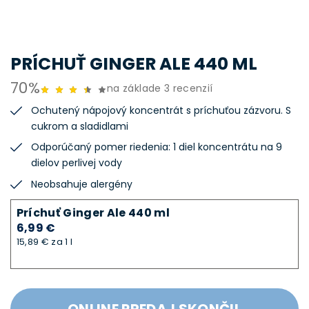
PRÍCHUŤ GINGER ALE 440 ML
70%
na základe 3 recenzií
Ochutený nápojový koncentrát s príchuťou zázvoru. S
cukrom a sladidlami
Odporúčaný pomer riedenia: 1 diel koncentrátu na 9
dielov perlivej vody
Neobsahuje alergény
Príchuť Ginger Ale 440 ml
6,99 €
15,89 € za 1 l
ONLINE PREDAJ SKONČIL