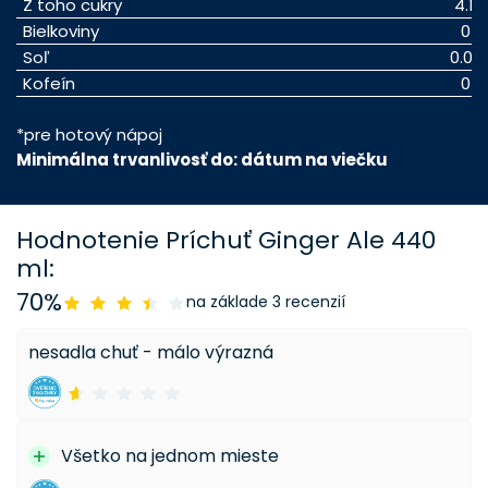
Z toho cukry
4.1 
Bielkoviny
0 g
Soľ
0.02
Kofeín
0 g
*pre hotový nápoj
Minimálna trvanlivosť do: dátum na viečku
Hodnotenie Príchuť Ginger Ale 440
ml:
70%
na základe 3 recenzií
nesadla chuť - málo výrazná
Všetko na jednom mieste