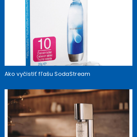
Ako vyčistiť fľašu SodaStream