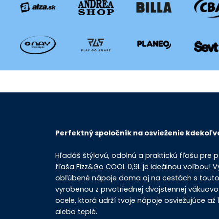
Perfektný spoločník na osvieženie kdekoľv
Hľadáš štýlovú, odolnú a praktickú fľašu pre 
fľaša Fizz&Go COOL 0,9L je ideálnou voľbou! Vy
obľúbené nápoje doma aj na cestách s touto
vyrobenou z prvotriednej dvojstennej vákuovo 
ocele, ktorá udrží tvoje nápoje osviežujúce až
alebo teplé.