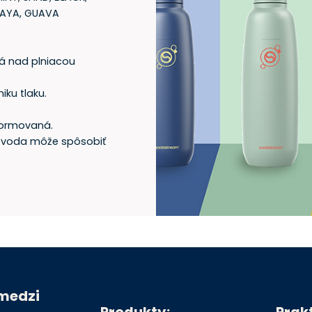
PAYA, GUAVA
ná nad plniacou
iku tlaku.
formovaná.
a voda môže spôsobiť
 medzi
Produkty:
Prak