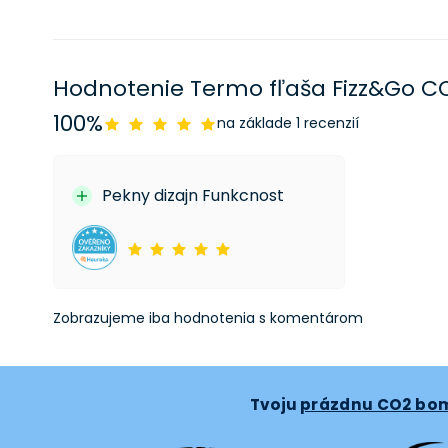
Hodnotenie Termo fľaša Fizz&Go C
100%
na základe 1 recenzií
Pekny dizajn Funkcnost
Zobrazujeme iba hodnotenia s komentárom
Tvoju
prázdnu CO2 bo