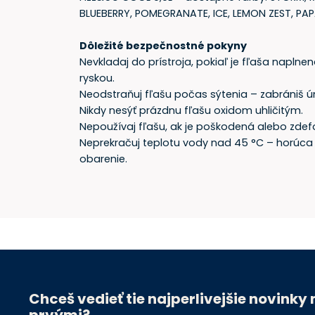
BLUEBERRY, POMEGRANATE, ICE, LEMON ZEST, PA
Dôležité bezpečnostné pokyny
Nevkladaj do prístroja, pokiaľ je fľaša naplne
ryskou.
Neodstraňuj fľašu počas sýtenia – zabrániš ún
Nikdy nesýť prázdnu fľašu oxidom uhličitým.
Nepoužívaj fľašu, ak je poškodená alebo zde
Neprekračuj teplotu vody nad 45 °C – horúc
obarenie.
Chceš vedieť tie najperlivejšie novinky
prvými?