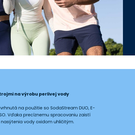
strojmi na výrobu perlivej vody
avrhnutá na použitie so SodaStream DUO, E-
NSO. Vďaka precíznemu spracovaniu zaistí
 nasýtenia vody oxidom uhličitým.