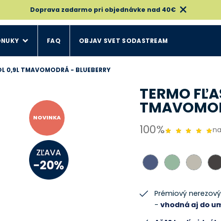
Doprava zadarmo pri objednávke nad 40€
ONUKY
FAQ
OBJAV SVET SODASTREAM
L 0,9L TMAVOMODRÁ - BLUEBERRY
TERMO FĽA
TMAVOMOD
NOVINKA
100%
na
Prémiový nerezový 
-
vhodná aj do u