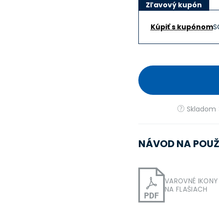
Zľavový kupón
Kúpiť s kupónom
S
Skladom >
NÁVOD NA POUŽ
VAROVNÉ IKONY
NA FLAŠIACH