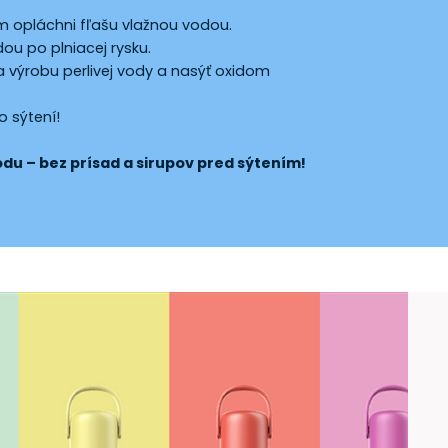
ím opláchni fľašu vlažnou vodou.
dou po plniacej rysku.
na výrobu perlivej vody a nasýť oxidom
o sýtení!
vodu – bez prísad a sirupov pred sýtením!