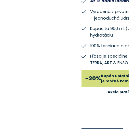
Až 12 hodín ideáln
Vyrobená z prvotri
– jednoduchá údr
Kapacita 900 ml (
hydratáciu
100% tesniaca a o
Fľaša je špeciáln
TERRA, ART & ENSO.
Kupón uplatni
-20%
je možné komb
Akcia platí