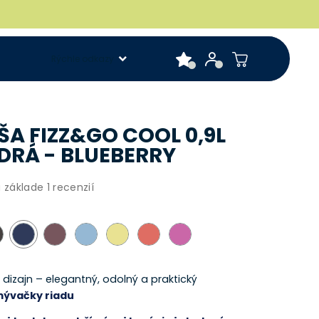
Rýchle odkazy
ŠA FIZZ&GO COOL 0,9L
RÁ - BLUEBERRY
 základe 1 recenzií
dizajn – elegantný, odolný a praktický
mývačky riadu