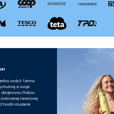
ek!
perlivú vodu? Termo
chutnaj si svoje
 dizajnovou fľašou
izolovanej nerezovej
 12 hodín studené