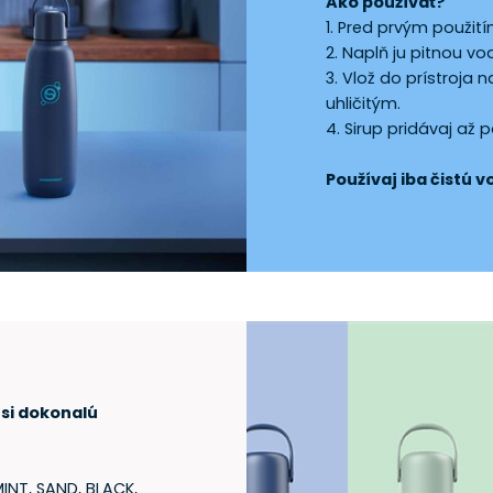
Ako používať?
1. Pred prvým použit
2. Naplň ju pitnou vo
3. Vlož do prístroja 
uhličitým.
4. Sirup pridávaj až p
Používaj iba čistú 
 si dokonalú
INT, SAND, BLACK,