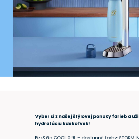
Vyber si z našej štýlovej ponuky farieb a uži
hydratáciu kdekoľvek!
Fizz&Go COOL 0,9L – dostupné farby: STORM, M