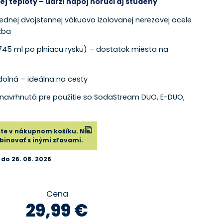
ej teploty – udrží nápoj horúci aj studený
ednej dvojstennej vákuovo izolovanej nerezovej ocele
žba
745 ml po plniacu rysku) – dostatok miesta na
dolná – ideálna na cesty
e navrhnutá pre použitie so SodaStream DUO, E-DUO,
te v nákupnom košíku. Nie
inovať s inými zľavami.
 do 26. 08. 2026
Cena
29,99 €