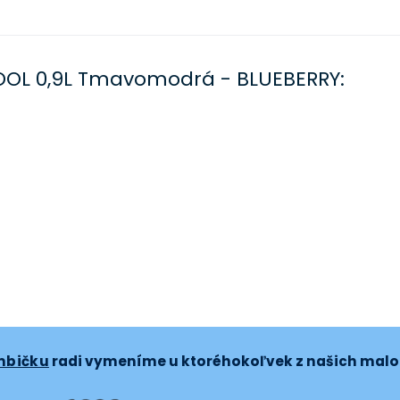
OOL 0,9L Tmavomodrá - BLUEBERRY:
mbičku
radi vymeníme u ktoréhokoľvek z našich mal