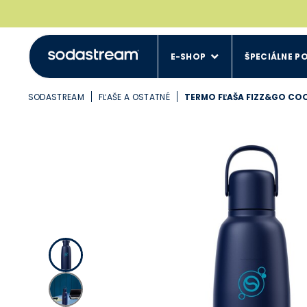
E-SHOP
ŠPECIÁLNE P
SODASTREAM
FĽAŠE A OSTATNÉ
TERMO FĽAŠA FIZZ&GO COO