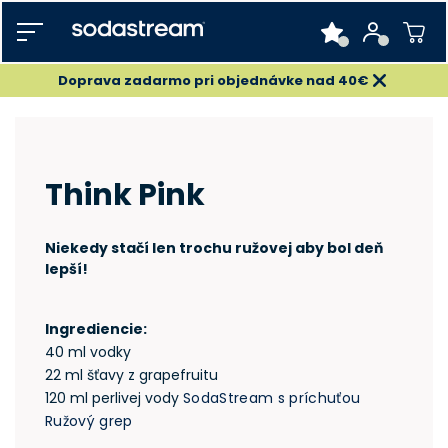
Doprava zadarmo pri objednávke nad 40€
Think Pink
Niekedy stačí len trochu ružovej aby bol deň
lepší!
Ingrediencie:
40 ml vodky
22 ml šťavy z grapefruitu
120 ml perlivej vody
SodaStream s príchuťou
Ružový grep