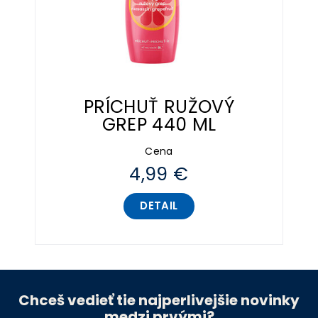
PRÍCHUŤ RUŽOVÝ
GREP 440 ML
Cena
4,99 €
DETAIL
Chceš vedieť tie najperlivejšie novinky
medzi prvými?