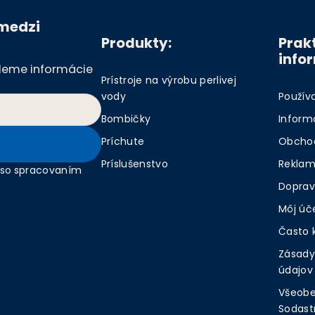
 medzi
Produkty:
Prak
info
ošleme informácie
Prístroje na výrobu perlivej
vody
Použív
Bombičky
Inform
Príchute
Obcho
Príslušenstvo
Reklam
 so
spracovaním
Doprav
Môj úč
Často 
Zásady
údajov
Všeobe
Sodast