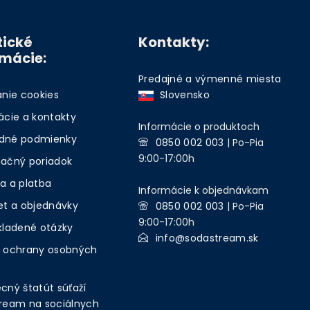
tické
Kontakty:
rmácie:
Predajné a výmenné miesta
anie cookies
Slovensko
ácie a kontakty
Informácie o produktoch
dné podmienky
0850 002 003
| Po-Pia
9:00-17:00h
ačný poriadok
a a platba
Informácie k objednávkam
et a objednávky
0850 002 003
| Po-Pia
9:00-17:00h
kladené otázky
info@sodastream.sk
 ochrany osobných
cný štatút súťaží
ream na sociálnych