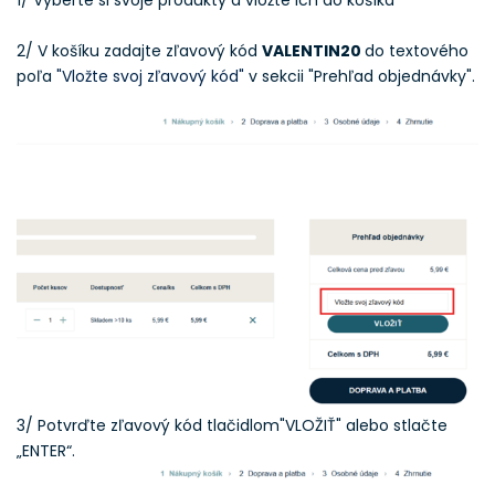
1/ Vyberte si svoje produkty a vložte ich do košíka
2/ V košíku zadajte zľavový kód
VALENTIN20
do textového
poľa
"Vložte svoj zľavový kód"
v sekcii "Prehľad objednávky".
3/ Potvrďte zľavový kód tlačidlom"VLOŽIŤ" alebo stlačte
„ENTER“.