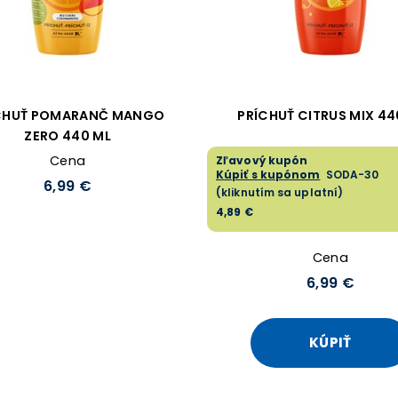
CHUŤ POMARANČ MANGO
PRÍCHUŤ CITRUS MIX 4
ZERO 440 ML
Cena
Zľavový kupón
Kúpiť s kupónom
SODA-30
6,99 €
(kliknutím sa uplatní)
4,89 €
Cena
6,99 €
KÚPIŤ