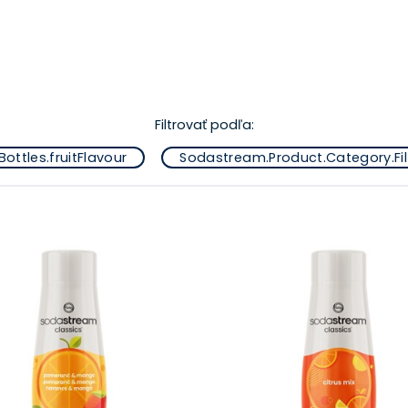
Filtrovať podľa:
ottles.fruitFlavour
Sodastream.Product.Category.Filt