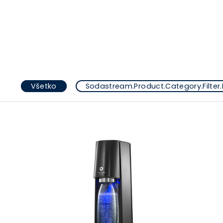
Všetko
Sodastream.Product.Category.Filter.B