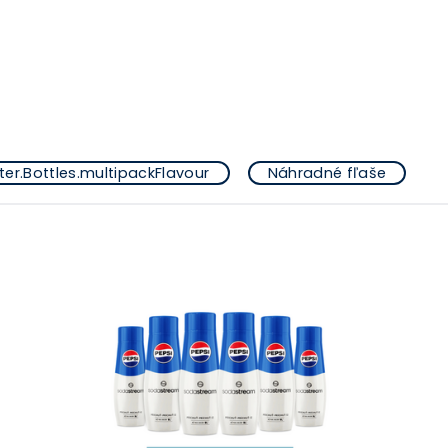
er.Bottles.multipackFlavour
Náhradné fľaše