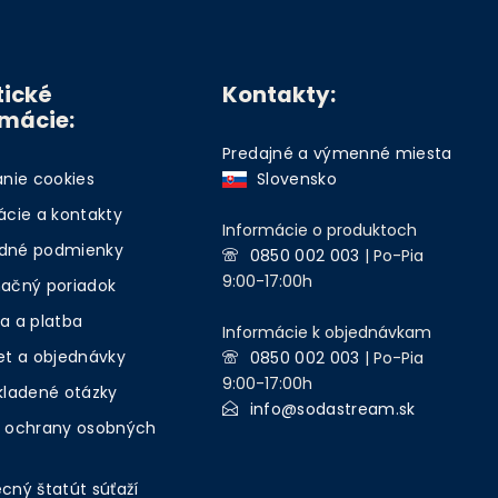
tické
Kontakty:
rmácie:
Predajné a výmenné miesta
anie cookies
Slovensko
ácie a kontakty
Informácie o produktoch
dné podmienky
0850 002 003
| Po-Pia
9:00-17:00h
ačný poriadok
a a platba
Informácie k objednávkam
et a objednávky
0850 002 003
| Po-Pia
9:00-17:00h
kladené otázky
info@sodastream.sk
 ochrany osobných
cný štatút súťaží