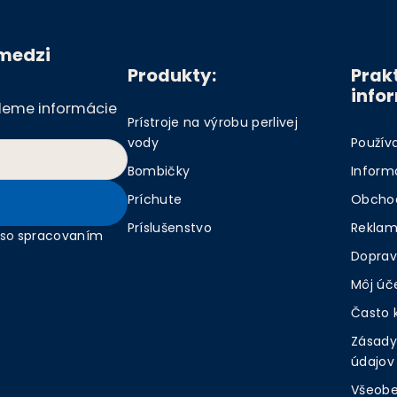
 medzi
Produkty:
Prak
info
ošleme informácie
Prístroje na výrobu perlivej
vody
Použív
Bombičky
Inform
Príchute
Obcho
Príslušenstvo
Reklam
 so
spracovaním
Doprav
Môj úč
Často 
Zásady
údajov
Všeobe