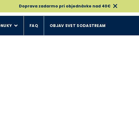
Doprava zadarmo pri objednávke nad 40€
ONUKY
FAQ
OBJAV SVET SODASTREAM