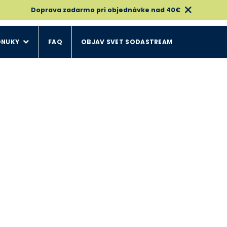
Doprava zadarmo pri objednávke nad 40€
ONUKY
FAQ
OBJAV SVET SODASTREAM