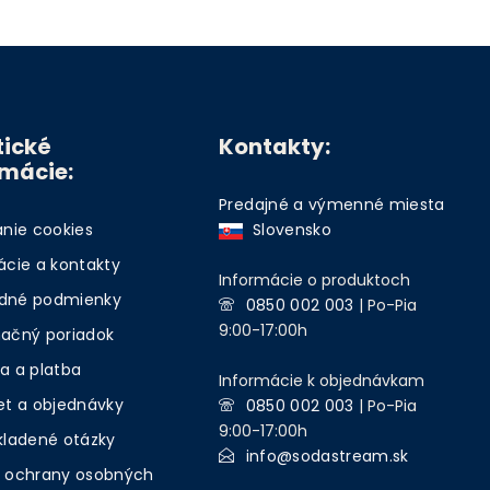
tické
Kontakty:
rmácie:
Predajné a výmenné miesta
anie cookies
Slovensko
ácie a kontakty
Informácie o produktoch
dné podmienky
0850 002 003
| Po-Pia
9:00-17:00h
ačný poriadok
a a platba
Informácie k objednávkam
et a objednávky
0850 002 003
| Po-Pia
9:00-17:00h
kladené otázky
info@sodastream.sk
 ochrany osobných