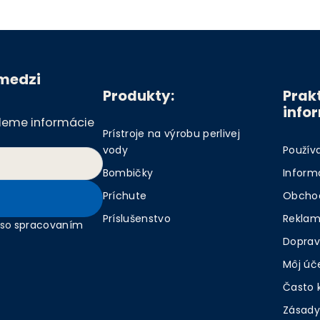
 medzi
Produkty:
Prak
info
ošleme informácie
Prístroje na výrobu perlivej
vody
Použív
Bombičky
Inform
Príchute
Obcho
Príslušenstvo
Reklam
 so
spracovaním
Doprav
Môj úč
Často 
Zásady